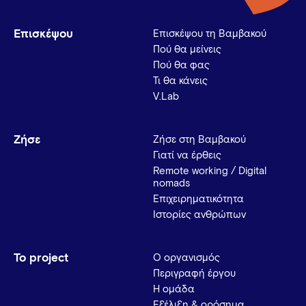
Επισκέψου
Επισκέψου τη Βαμβακού
Πού θα μείνεις
Πού θα φας
Τι θα κάνεις
V.Lab
Ζήσε
Ζήσε στη Βαμβακού
Γιατί να έρθεις
Remote working / Digital
nomads
Επιχειρηματικότητα
Ιστορίες ανθρώπων
Το project
Ο οργανισμός
Περιγραφή έργου
Η ομάδα
Εξέλιξη & ορόσημα