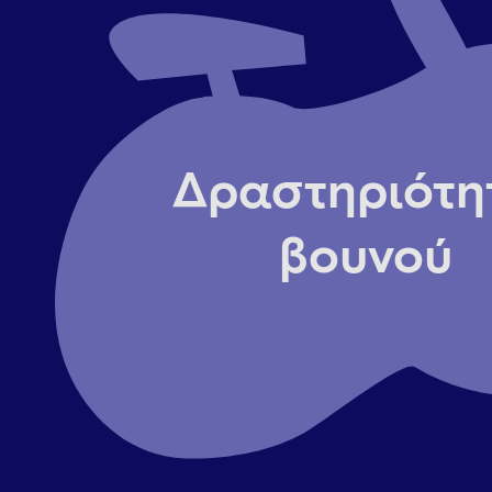
Δραστηριότη
βουνού