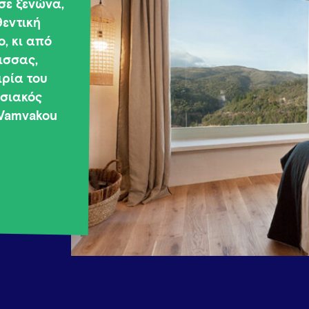
σε ξενώνα,
θεντική
, κι από
ισσας,
ιρία του
οσιακός
 Vamvakou