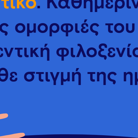
τικό
. Καθημερι
ς ομορφιές του
εντική
φιλοξενί
ε στιγμή της η