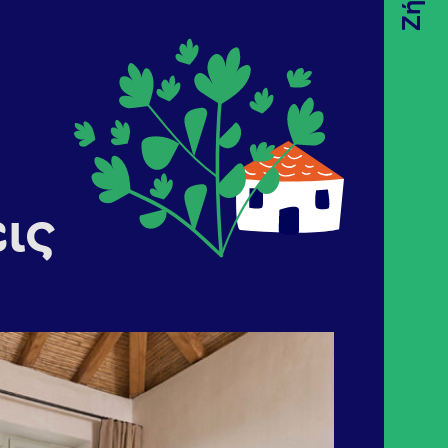
Ζήσε
ις