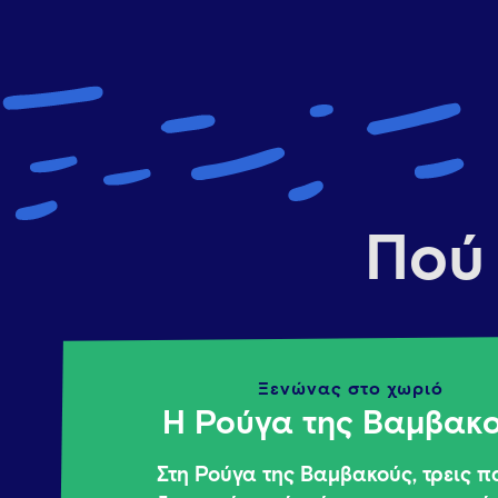
Πού 
Ξενώνας στο χωριό
H Ρούγα της Βαμβακ
Στη Ρούγα της Βαμβακούς, τρεις π