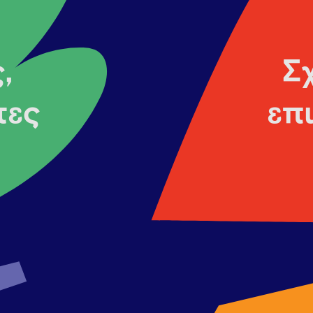
,
Σ
τες
επ