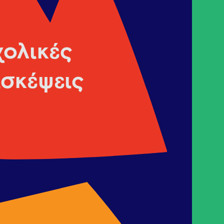
χολικές
ισκέψεις