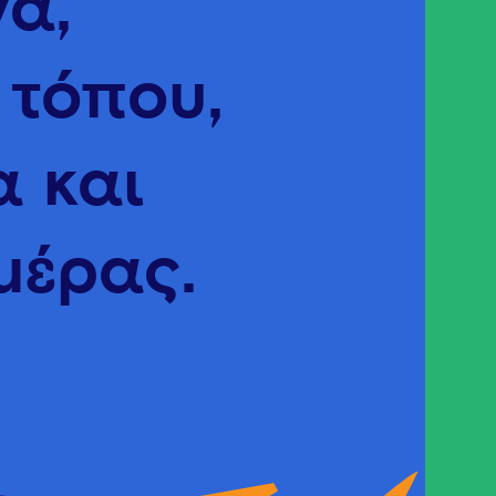
νά,
 τόπου,
α
και
μέρας.