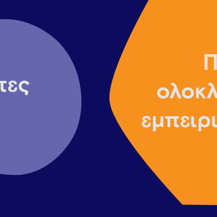
Π
τες
ολοκ
εμπειρ