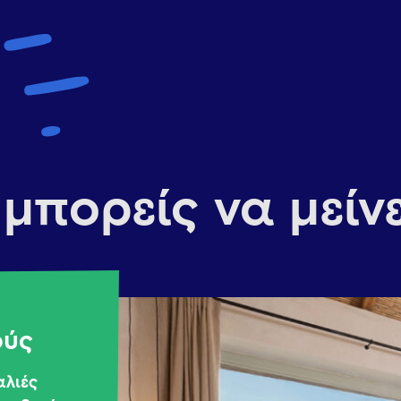
μπορείς να μείνε
ούς
αλιές