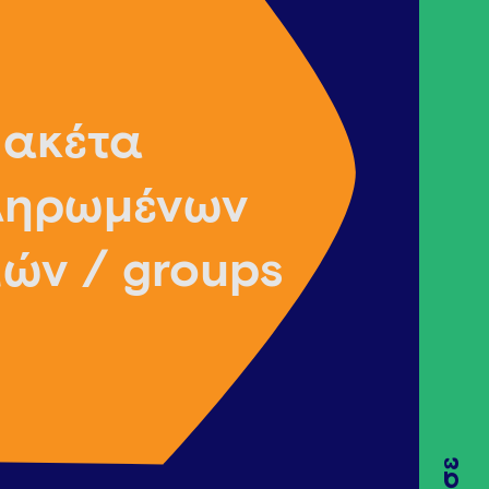
ακέτα
ληρωμένων
ιών / groups