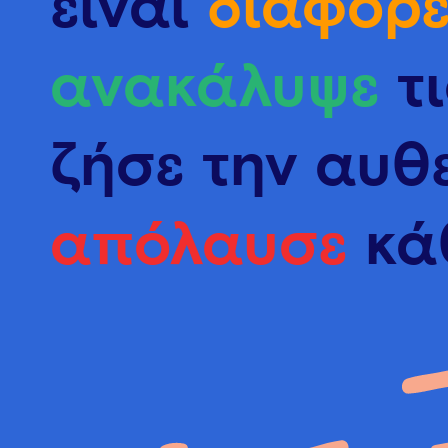
είναι
διαφορε
ανακάλυψε
τι
ζήσε την αυθ
απόλαυσε
κάθ