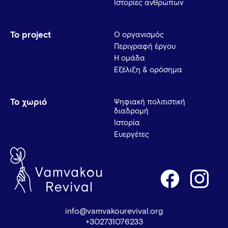
Ιστορίες ανθρώπων
Το project
Ο οργανισμός
Περιγραφή έργου
Η ομάδα
Εξέλιξη & ορόσημα
Το χωριό
Ψηφιακή πολιτιστική
διαδρομή
Ιστορία
Ευεργέτες
info@vamvakourevival.org
+302731076233