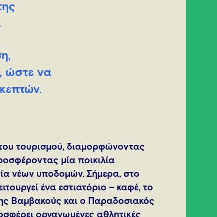
της
.
η,
, ώστε να
σκεπτών.
η του τουρισμού, διαμορφώνοντας
ροσφέροντας μία ποικιλία
ία νέων υποδομών. Σήμερα, στο
ιτουργεί ένα εστιατόριο – καφέ, το
 της Βαμβακούς και ο Παραδοσιακός
οσφέρει οργανωμένες αθλητικές