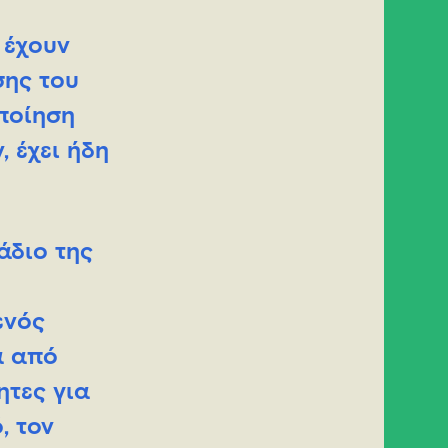
 έχουν
σης του
ποίηση
 έχει ήδη
άδιο της
ενός
α από
ητες για
, τον