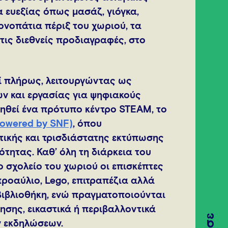
 ευεξίας όπως μασάζ, γιόγκα,
ονοπάτια πέριξ του χωριού, τα
ις διεθνείς προδιαγραφές, στο
εί πλήρως, λειτουργώντας ως
ν και εργασίας για ψηφιακούς
γηθεί ένα πρότυπο κέντρο STEAM, το
powered by SNF)
, όπου
ικής και τρισδιάστατης εκτύπωσης
ότητας. Καθ’ όλη τη διάρκεια του
 σχολείο του χωριού οι επισκέπτες
ροαύλιο, Lego, επιτραπέζια αλλά
 βιβλιοθήκη, ενώ πραγματοποιούνται
σης, εικαστικά ή περιβαλλοντικά
ν εκδηλώσεων.