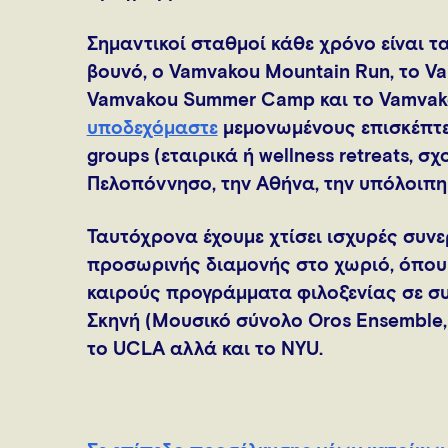
Σημαντικοί σταθμοί κάθε χρόνο είναι 
βουνό, ο Vamvakou Mountain Run, το Va
Vamvakou Summer Camp και το Vamvako
υποδεχόμαστε
μεμονωμένους επισκέπτες
groups (εταιρικά ή wellness retreats, σ
Πελοπόννησο, την Αθήνα, την υπόλοιπη
Ταυτόχρονα έχουμε χτίσει ισχυρές συνε
προσωρινής διαμονής στο χωριό, όπου
καιρούς προγράμματα φιλοξενίας σε συ
Σκηνή (Μουσικό σύνολο Oros Ensemble,
το UCLA αλλά και το NYU.