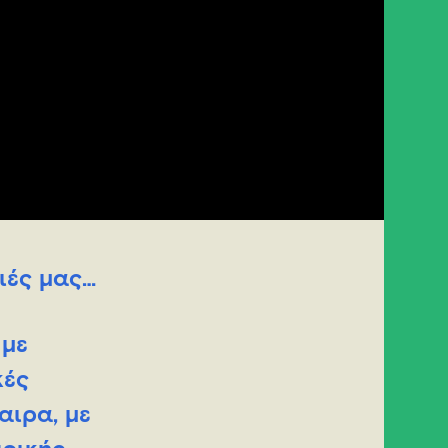
ιές μας…
 με
κές
αιρα, με