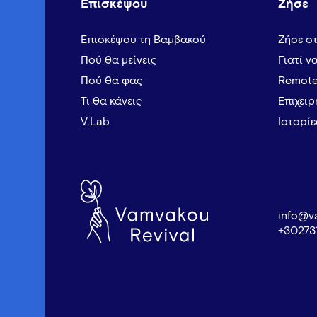
Επισκέψου
Ζήσε
Επισκέψου τη Βαμβακού
Ζήσε σ
Πού θα μείνεις
Γιατί ν
Πού θα φας
Remote
Τι θα κάνεις
Επιχει
V.Lab
Ιστορί
info@v
+30273