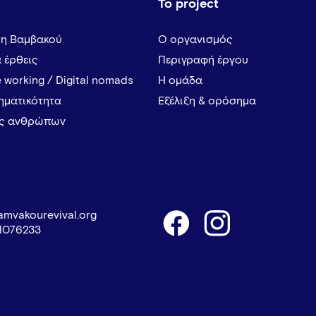
Το project
τη Βαμβακού
Ο οργανισμός
α έρθεις
Περιγραφή έργου
 working / Digital nomads
Η ομάδα
ρηματικότητα
Εξέλιξη & ορόσημα
ες ανθρώπων
amvakourevival.org
1076233