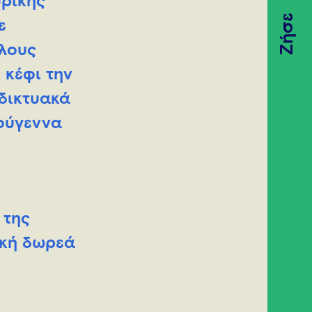
υρικής
Ζήσε
ε
άλους
 κέφι την
αδικτυακά
ούγεννα
 της
ική δωρεά