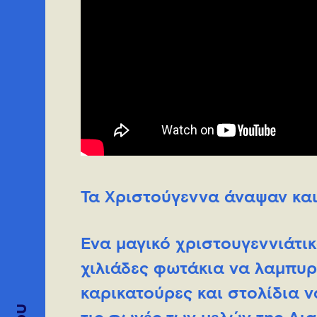
Τα Χριστούγεννα άναψαν και 
Ένα μαγικό χριστουγεννιάτι
χιλιάδες φωτάκια να λαμπυρί
καρικατούρες και στολίδια 