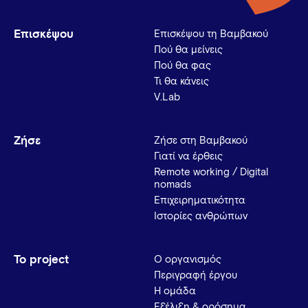
Επισκέψου
Επισκέψου τη Βαμβακού
Πού θα μείνεις
Πού θα φας
Τι θα κάνεις
V.Lab
Ζήσε
Ζήσε στη Βαμβακού
Γιατί να έρθεις
Remote working / Digital
nomads
Επιχειρηματικότητα
Ιστορίες ανθρώπων
Το project
Ο οργανισμός
Περιγραφή έργου
Η ομάδα
Εξέλιξη & ορόσημα