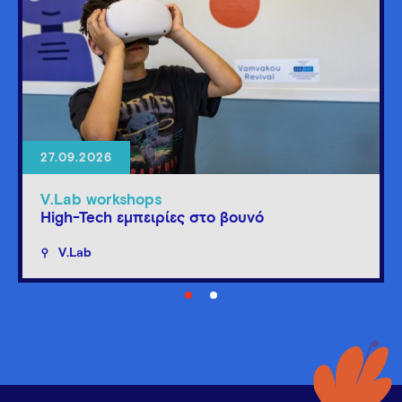
27.09.2026
V.Lab workshops
High-Tech εμπειρίες στο βουνό
V.Lab