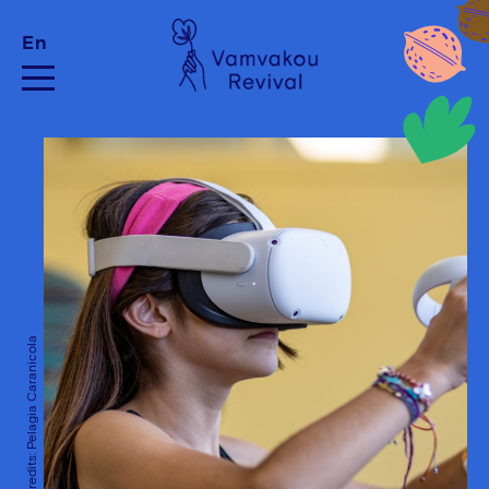
En
Photo Credits: Pelagia Caranicola