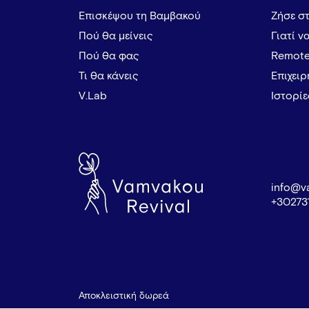
Επισκέψου τη Βαμβακού
Ζήσε σ
Πού θα μείνεις
Γιατί ν
Πού θα φας
Remote
Τι θα κάνεις
Επιχει
V.Lab
Ιστορί
info@v
+30273
Αποκλειστική δωρεά