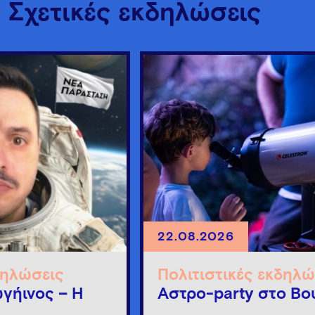
Σχετικές εκδηλώσεις
22.08.2026
δηλώσεις
Πολιτιστικές εκδηλώ
γήινος – Η
Άστρο-party στο Βο