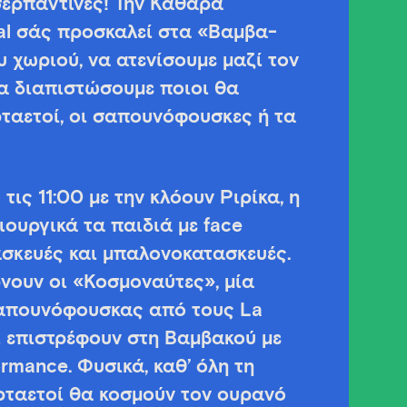
σερπαντίνες! Την Καθαρά
al σάς προσκαλεί στα «Βαμβα-
υ χωριού, να ατενίσουμε μαζί τον
α διαπιστώσουμε ποιοι θα
ταετοί, οι σαπουνόφουσκες ή τα
τις 11:00 με την κλόουν Ριρίκα, η
ουργικά τα παιδιά με face
τασκευές και μπαλονοκατασκευές.
ρνουν οι «Κοσμοναύτες», μία
απουνόφουσκας από τους La
οι επιστρέφουν στη Βαμβακού με
rmance. Φυσικά, καθ’ όλη τη
αρταετοί θα κοσμούν τον ουρανό