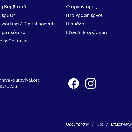
τη Βαμβακού
Ο οργανισμός
α έρθεις
Περιγραφή έργου
 working / Digital nomads
Η ομάδα
ρηματικότητα
Εξέλιξη & ορόσημα
ες ανθρώπων
amvakourevival.org
1076233
Όροι χρήσης
Νέα
Επικοινωνί