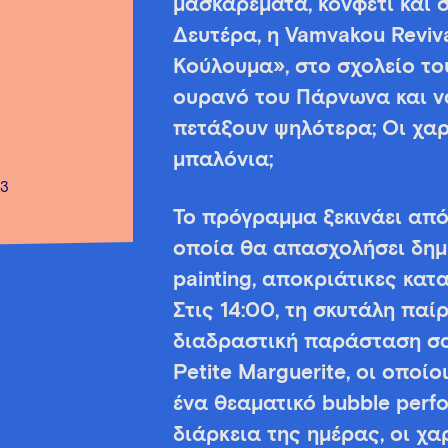
μασκαρέματα, κονφετί και 
Δευτέρα, η Vamvakou Reviv
Κούλουμα», στο σχολείο το
ουρανό του Πάρνωνα και ν
πετάξουν ψηλότερα; Οι χαρ
μπαλόνια;
33
Το πρόγραμμα ξεκινάει από 
οποία θα απασχολήσει δημι
painting, αποκριάτικες κα
Στις 14:00, τη σκυτάλη παί
διαδραστική παράσταση σ
Petite Marguerite, οι οποί
ένα θεαματικό bubble perfo
διάρκεια της ημέρας, οι χ