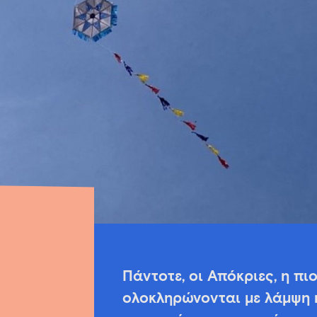
Πάντοτε, οι Απόκριες, η πι
ολοκληρώνονται με λάμψη κα