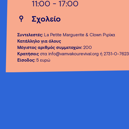
11:00 - 17:00
Σχολείο
Συντελεστές:
La Petite Marguerite & Clown Ριρίκα
Κατάλληλο για όλους
Μέγιστος αριθμός συμμετοχών:
200
Κρατήσεις
στα
info@vamvakourevival.org
ή 2731-0-762
Είσοδος:
5 ευρώ