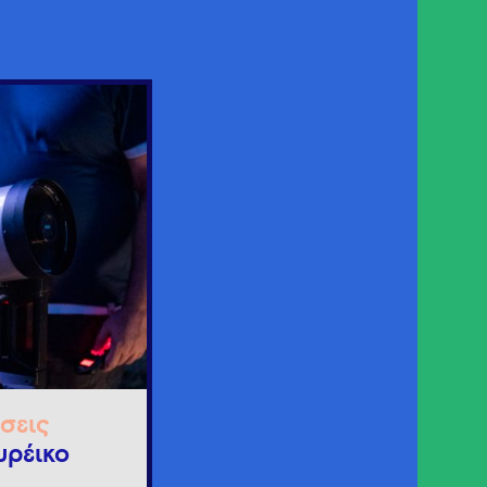
σεις
υρέικο