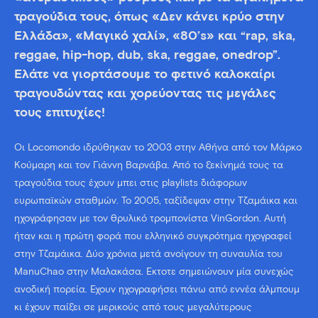
τραγούδια τους, όπως «Δεν κάνει κρύο στην
Ελλάδα», «Μαγικό χαλί», «80’s» και “rap, ska,
reggae, hip-hop, dub, ska, reggae, onedrop”.
Ελάτε να γιορτάσουμε το φετινό καλοκαίρι
τραγουδώντας και χορεύοντας τις μεγάλες
τους επιτυχίες!
Οι Locomondo ιδρύθηκαν το 2003 στην Αθήνα από τον Μάρκο
Κούμαρη και τον Γιάννη Βαρνάβα. Από το ξεκίνημά τους τα
τραγούδια τους έχουν μπει στις playlists διάφορων
ευρωπαϊκών σταθμών. Το 2005, ταξίδεψαν στην Τζαμάικα και
ηχογράφησαν με τον θρυλικό τρομπονίστα VinGordon. Αυτή
ήταν και η πρώτη φορά που ελληνικό συγκρότημα ηχογραφεί
στην Τζαμάικα. Δύο χρόνια μετά ανοίγουν τη συναυλία του
ManuChao στην Μαλακάσα. Έκτοτε σημειώνουν μία συνεχώς
ανοδική πορεία. Έχουν ηχογραφήσει πάνω από εννέα άλμπουμ
κι έχουν παίξει σε μερικούς από τους μεγαλύτερους