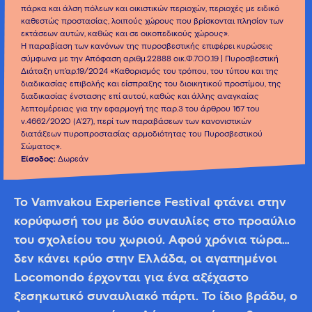
πάρκα και άλση πόλεων και οικιστικών περιοχών, περιοχές με ειδικό
καθεστώς προστασίας, λοιπούς χώρους που βρίσκονται πλησίον των
εκτάσεων αυτών, καθώς και σε οικοπεδικούς χώρους».
Η παραβίαση των κανόνων της πυροσβεστικής επιφέρει κυρώσεις
σύμφωνα με την Απόφαση αριθμ.22888 οικ.Φ.700.19 | Πυροσβεστική
Διάταξη υπ’αρ.19/2024 «Καθορισμός του τρόπου, του τύπου και της
διαδικασίας επιβολής και είσπραξης του διοικητικού προστίμου, της
διαδικασίας ένστασης επί αυτού, καθώς και άλλης αναγκαίας
λεπτομέρειας για την εφαρμογή της παρ.3 του άρθρου 167 του
ν.4662/2020 (Α’27), περί των παραβάσεων των κανονιστικών
διατάξεων πυροπροστασίας αρμοδιότητας του Πυροσβεστικού
Σώματος».
Είσοδος:
Δωρεάν
Το Vamvakou Experience Festival φτάνει στην
κορύφωσή του με δύο συναυλίες στο προαύλιο
του σχολείου του χωριού. Αφού χρόνια τώρα…
δεν κάνει κρύο στην Ελλάδα, οι αγαπημένοι
Locomondo έρχονται για ένα αξέχαστο
ξεσηκωτικό συναυλιακό πάρτι. Το ίδιο βράδυ, ο