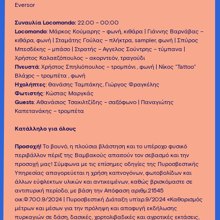
Eversor
Συναυλία Locomondo:
22.00 – 00:00
Locomondo
: Μάρκος Κούμαρης – φωνή, κιθάρα | Γιάννης Βαρνάβας –
κιθάρα, φωνή | Σταμάτης Γούλας – πλήκτρα, sampler, φωνή | Σπύρος
Μπεσδέκης – μπάσο | Στρατής – Άγγελος Σούντρης – τύμπανα |
Χρήστος Καλαιτζόπουλος – ακορντεόν, τραγούδι
Πνευστά
: Χρήστος Σπηλιόπουλος – τρομπόνι , φωνή | Νίκος “Tattoo”
Βλάχος – τρομπέτα , φωνή
Ηχολήπτες
: Θανάσης Ταμπάκης, Γιώργος Φραγκέλης
Φωτιστής
: Κώστας Μαργκάς
Guests
: Αθανάσιος Τσακιλτζίδης – σαξόφωνο | Παναγιώτης
Καπετανάκης – τρομπέτα
Κατάλληλο για όλους
Προσοχή!
Το βουνό, η πλούσια βλάστηση και το υπέροχο φυσικό
περιβάλλον πέριξ της Βαμβακούς απαιτούν τον σεβασμό και την
προσοχή μας! Σύμφωνα με τις επίσημες οδηγίες της Πυροσβεστικής
Υπηρεσίας απαγορεύεται η χρήση καπνογόνων, φωτοβολίδων και
άλλων εύφλεκτων υλικών και αντικειμένων, καθώς βρισκόμαστε σε
αντιπυρική περίοδο, με βάση την Απόφαση αριθμ.21545
οικ.Φ.700.9/2024 | Πυροσβεστική Διάταξη υπ’αρ.9/2024 «Καθορισμός
μέτρων και μέσων για την πρόληψη και αποφυγή εκδήλωσης
πυρκαγιών σε δάση, δασικές, χορτολιβαδικές και αγροτικές εκτάσεις,