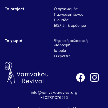
Το project
Ο οργανισμός
Περιγραφή έργου
Η ομάδα
Εξέλιξη & ορόσημα
Το χωριό
Ψηφιακή πολιτιστική
διαδρομή
Ιστορία
Ευεργέτες
info@vamvakourevival.org
+302731076233