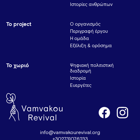
Ιστορίες ανθρώπων
Το project
Ο οργανισμός
Περιγραφή έργου
Η ομάδα
Εξέλιξη & ορόσημα
Το χωριό
Ψηφιακή πολιτιστική
διαδρομή
Ιστορία
Ευεργέτες
info@vamvakourevival.org
+302731076233