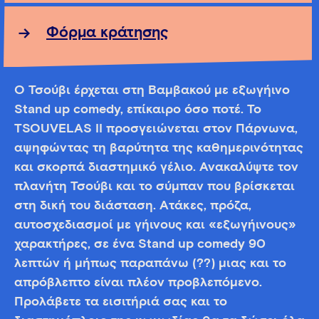
Φόρμα κράτησης
Ο Τσούβι έρχεται στη Βαμβακού με εξωγήινο
Stand up comedy, επίκαιρο όσο ποτέ. Το
TSOUVELAS II προσγειώνεται στον Πάρνωνα,
αψηφώντας τη βαρύτητα της καθημερινότητας
και σκορπά διαστημικό γέλιο. Ανακαλύψτε τον
πλανήτη Τσούβι και το σύμπαν που βρίσκεται
στη δική του διάσταση. Ατάκες, πρόζα,
αυτοσχεδιασμοί με γήινους και «εξωγήινους»
χαρακτήρες, σε ένα Stand up comedy 90
λεπτών ή μήπως παραπάνω (??) μιας και το
απρόβλεπτο είναι πλέον προβλεπόμενο.
Προλάβετε τα εισιτήριά σας και το