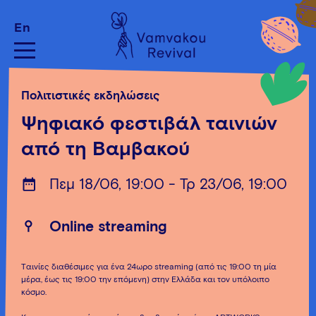
En
Πολιτιστικές εκδηλώσεις
Ψηφιακό φεστιβάλ ταινιών
από τη Βαμβακού
Πεμ 18/06, 19:00 - Τρ 23/06, 19:00
Online streaming
Tαινίες διαθέσιμες για ένα 24ωρο streaming (από τις 19:00 τη μία
μέρα, έως τις 19:00 την επόμενη) στην Ελλάδα και τον υπόλοιπο
κόσμο.