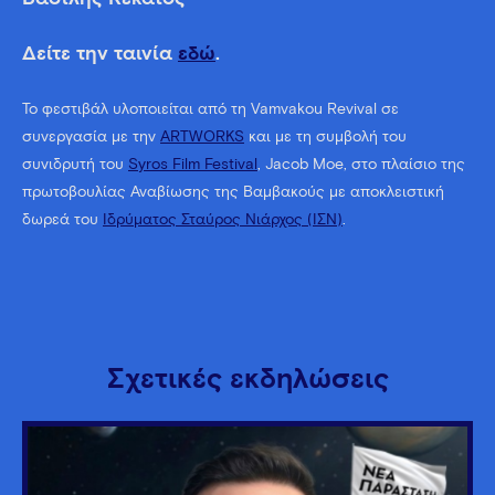
Δείτε την ταινία
εδώ
.
To φεστιβάλ υλοποιείται από τη Vamvakou Revival σε
συνεργασία με την
ARTWORKS
και με τη συμβολή του
συνιδρυτή του
Syros Film Festival
, Jacob Moe, στο πλαίσιο της
πρωτοβουλίας Αναβίωσης της Βαμβακούς με αποκλειστική
δωρεά του
Ιδρύματος Σταύρος Νιάρχος (ΙΣΝ)
.
Σχετικές εκδηλώσεις