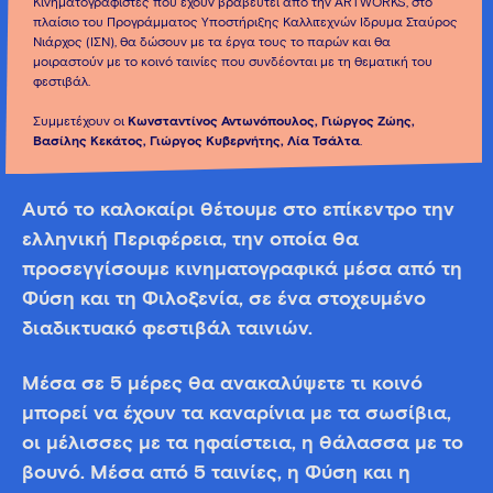
Κινηματογραφιστές που έχουν βραβευτεί από την ARTWORKS, στο
πλαίσιο του Προγράμματος Υποστήριξης Καλλιτεχνών Ίδρυμα Σταύρος
Νιάρχος (ΙΣΝ), θα δώσουν με τα έργα τους το παρών και θα
μοιραστούν με το κοινό ταινίες που συνδέονται με τη θεματική του
φεστιβάλ.
Συμμετέχουν οι
Κωνσταντίνος Αντωνόπουλος, Γιώργος Ζώης,
Βασίλης Κεκάτος, Γιώργος Κυβερνήτης, Λία Τσάλτα
.
Αυτό το καλοκαίρι θέτουμε στο επίκεντρο την
ελληνική Περιφέρεια, την οποία θα
προσεγγίσουμε κινηματογραφικά μέσα από τη
Φύση και τη Φιλοξενία, σε ένα στοχευμένο
διαδικτυακό φεστιβάλ ταινιών.
Μέσα σε 5 μέρες θα ανακαλύψετε τι κοινό
μπορεί να έχουν τα καναρίνια με τα σωσίβια,
οι μέλισσες με τα ηφαίστεια, η θάλασσα με το
βουνό. Μέσα από 5 ταινίες, η Φύση και η