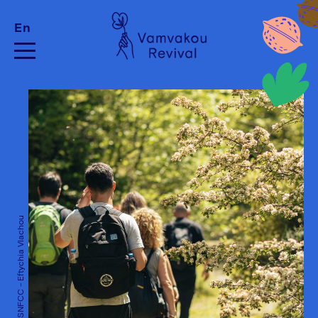
En
Credits: SNFCC - Eftychia Vlachou