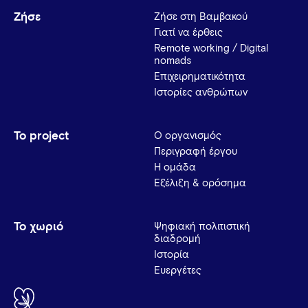
Ζήσε
Ζήσε στη Βαμβακού
Γιατί να έρθεις
Remote working / Digital
nomads
Επιχειρηματικότητα
Ιστορίες ανθρώπων
Το project
Ο οργανισμός
Περιγραφή έργου
Η ομάδα
Εξέλιξη & ορόσημα
Το χωριό
Ψηφιακή πολιτιστική
διαδρομή
Ιστορία
Ευεργέτες