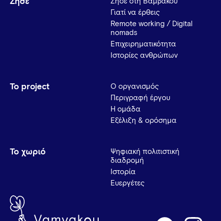
Ζήσε
Ζήσε στη Βαμβακού
Γιατί να έρθεις
Remote working / Digital
nomads
Επιχειρηματικότητα
Ιστορίες ανθρώπων
Το project
Ο οργανισμός
Περιγραφή έργου
Η ομάδα
Εξέλιξη & ορόσημα
Το χωριό
Ψηφιακή πολιτιστική
διαδρομή
Ιστορία
Ευεργέτες