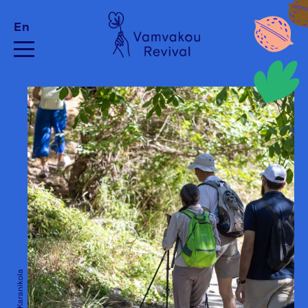
En
Pelagia Karanikola