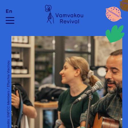
En
Photo Credits: SNFCC Members / Eftychia Vlachou