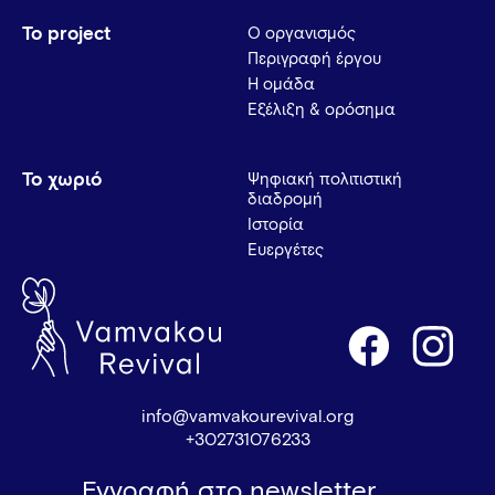
Το project
Ο οργανισμός
Περιγραφή έργου
Η ομάδα
Εξέλιξη & ορόσημα
Το χωριό
Ψηφιακή πολιτιστική
διαδρομή
Ιστορία
Ευεργέτες
info@vamvakourevival.org
+302731076233
Εγγραφή στο newsletter