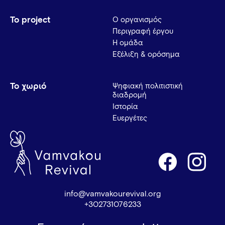
Το project
Ο οργανισμός
Περιγραφή έργου
Η ομάδα
Εξέλιξη & ορόσημα
Το χωριό
Ψηφιακή πολιτιστική
διαδρομή
Ιστορία
Ευεργέτες
info@vamvakourevival.org
+302731076233