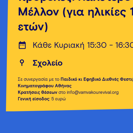
Μέλλον (για ηλικίες 
ετών)
Κάθε Κυριακή 15:30 - 16:3
Σχολείο
Σε συνεργασία με το
Παιδικό κι Εφηβικό Διεθνές Φεστ
Κινηματογράφου Αθήνας
Κρατήσεις θέσεων
στο info@vamvakourevival.org
Γενική είσοδος
: 5 ευρώ