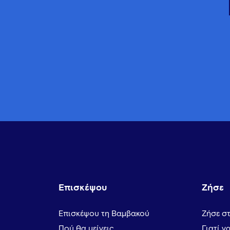
Επισκέψου
Ζήσε
Επισκέψου τη Βαμβακού
Ζήσε σ
Πού θα μείνεις
Γιατί ν