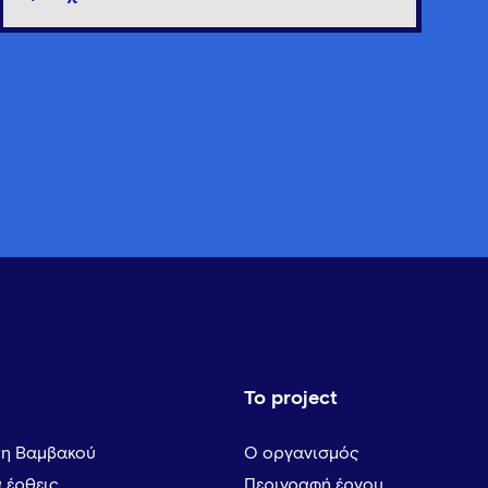
Το project
τη Βαμβακού
Ο οργανισμός
α έρθεις
Περιγραφή έργου