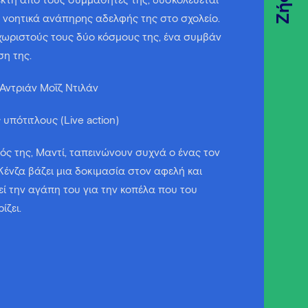
Ζήσε
εκτή από τους συμμαθητές της, δυσκολεύεται
 νοητικά ανάπηρης αδελφής της στο σχολείο.
 χωριστούς τους δύο κόσμους της, ένα συμβάν
ση της.
 Αντριάν Μοΐζ Ντιλάν
ς υπότιτλους (Live action)
ός της, Μαντί, ταπεινώνουν συχνά ο ένας τον
 Κένζα βάζει μια δοκιμασία στον αφελή και
ί την αγάπη του για την κοπέλα που του
ίζει.