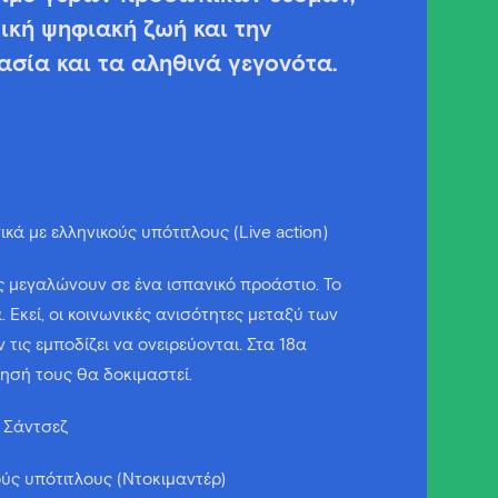
κή ψηφιακή ζωή και την
ασία και τα αληθινά γεγονότα.
κά με ελληνικούς υπότιτλους (Live action)
 μεγαλώνουν σε ένα ισπανικό προάστιο. Το
. Εκεί, οι κοινωνικές ανισότητες μεταξύ των
 τις εμποδίζει να ονειρεύονται. Στα 18α
θησή τους θα δοκιμαστεί.
τ Σάντσεζ
κούς υπότιτλους (Ντοκιμαντέρ)