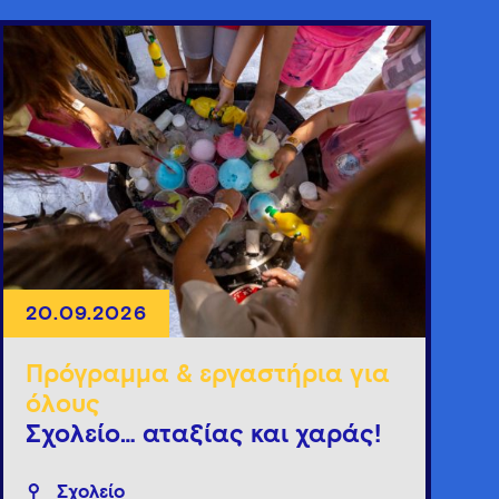
20.09.2026
Πρόγραμμα & εργαστήρια για
όλους
Σχολείο… αταξίας και χαράς!
Σχολείο