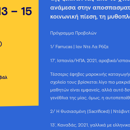
ανάμεσα στην αποσπασματι
13 – 15
κοινωνική πίεση, τη μυθοπλ
Πρόγραμμα Προβολών
0
1/ Farrucas | Ίαν Ντε Λα Ρόζα
17’, Ισπανία/ΗΠΑ, 2021, αραβικά/ισπανι
Τέσσερις έφηβες μαροκινής καταγωγής
ιβάλ
σχολείο τους βρίσκεται λίγο πιο μακριά
μαθητών είναι εμφανείς, αλλά αυτό δεν
γενέθλια της μίας, όμως, η αυτοπεποί
2/ Η Θυσιασμένη (Sacrificed) | Ντέιβιν
13’, Καναδάς, 2021, γαλλικά με ελληνι