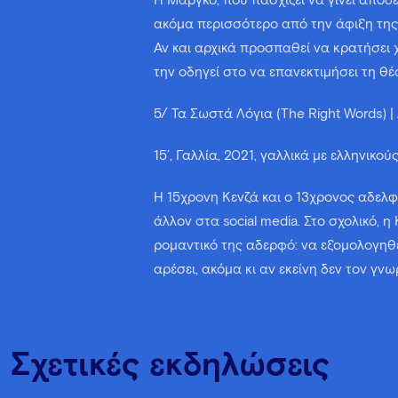
Η Μαργκό, που πασχίζει να γίνει αποδ
ακόμα περισσότερο από την άφιξη της
Αν και αρχικά προσπαθεί να κρατήσει
την οδηγεί στο να επανεκτιμήσει τη θέ
5/ Τα Σωστά Λόγια (The Right Words) |
15’, Γαλλία, 2021, γαλλικά με ελληνικού
Η 15χρονη Κενζά και ο 13χρονος αδελφ
άλλον στα social media. Στο σχολικό, η
ρομαντικό της αδερφό: να εξομολογηθε
αρέσει, ακόμα κι αν εκείνη δεν τον γνωρ
Σχετικές εκδηλώσεις