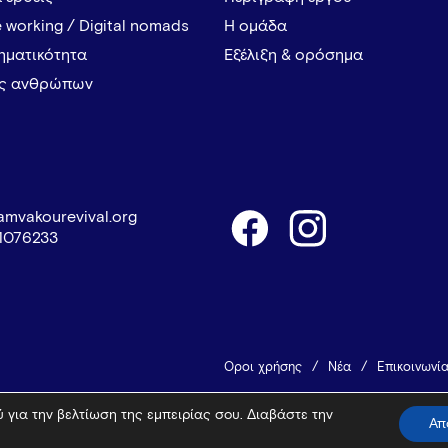
 working / Digital nomads
Η ομάδα
ρηματικότητα
Εξέλιξη & ορόσημα
ες ανθρώπων
amvakourevival.org
1076233
Όροι χρήσης
Νέα
Επικοινωνί
 για την βελτίωση της εμπειρίας σου. Διαβάστε την
© 2026 Vamvakou Revival
Design 
Απ