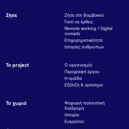
Ζήσε
Ζήσε στη Βαμβακού
Γιατί να έρθεις
Remote working / Digital
nomads
Επιχειρηματικότητα
Ιστορίες ανθρώπων
Το project
Ο οργανισμός
Περιγραφή έργου
Η ομάδα
Εξέλιξη & ορόσημα
Το χωριό
Ψηφιακή πολιτιστική
διαδρομή
Ιστορία
Ευεργέτες