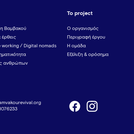
Το project
τη Βαμβακού
Ο οργανισμός
α έρθεις
Περιγραφή έργου
 working / Digital nomads
Η ομάδα
ρηματικότητα
Εξέλιξη & ορόσημα
ες ανθρώπων
amvakourevival.org
1076233