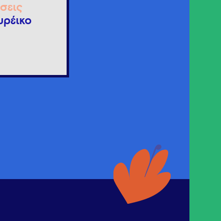
σεις
υρέικο