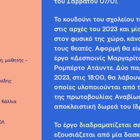
του Σαββάτου 07/01.
Το κουδούνι του σχολείου 
στις αρχές του 2023 και μί
στον φυσικό της χώρο, κάν
τους θεατές. Αφορμή θα εί
έργο «Δεσποινίς Μαργαρίτ
η, μαθητής –
Ρομπέρτο Ατάυντε. Δύο πα
2023, στις 18:00, θα λάβου
νίδης
οποίες υλοποιούνται από τ
της πρωτοβουλίας Αναβίωσ
 Κάλλια
αποκλειστική δωρεά του Ιδ
ΟΛ
Το έργο διαδραματίζεται σε
εξουσιάζεται από μία δασκ