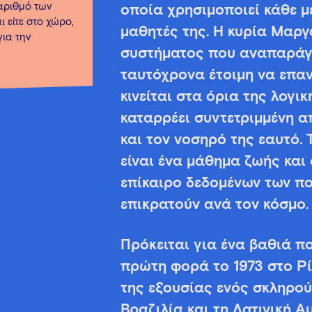
 αριθμό των
οποία χρησιμοποιεί κάθε μ
 είτε στο χώρο,
μαθητές της. Η κυρία Μαργα
για την
συστήματος που αναπαράγει
ταυτόχρονα έτοιμη να επαν
κινείται στα όρια της λογι
καταρρέει συντετριμμένη απ
και τον νοσηρό της εαυτό.
είναι ένα μάθημα ζωής και
επίκαιρο δεδομένων των πο
επικρατούν ανά τον κόσμο.
Πρόκειται για ένα βαθιά πο
πρώτη φορά το 1973 στο Ρίο
της εξουσίας ενός σκληρού
Βραζιλία και τη Λατινική Α