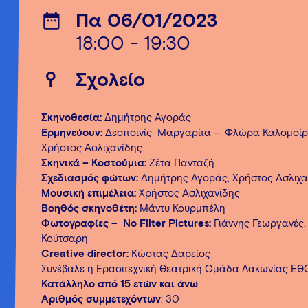
Πα 06/01/2023
18:00 - 19:30
Σχολείο
Σκηνοθεσία:
Δημήτρης Αγοράς
Ερμηνεύουν:
Δεσποινίς Μαργαρίτα – Φλώρα Καλομοίρ
Χρήστος Ασλιχανίδης
Σκηνικά – Κοστούμια:
Ζέτα Πανταζή
Σχεδιασμός φώτων:
Δημήτρης Αγοράς, Χρήστος Ασλιχα
Μουσική επιμέλεια:
Χρήστος Ασλιχανίδης
Βοηθός σκηνοθέτη:
Mάντυ Κουρμπέλη
Φωτογραφίες – No Filter Pictures:
Γιάννης Γεωργανές,
Κούτσαρη
Creative director:
Κώστας Δαρείος
Συνέβαλε η Ερασιτεχνική Θεατρική Ομάδα Λακωνίας ΕΘ
Κατάλληλο από 15 ετών και άνω
Αριθμός συμμετεχόντων
: 30