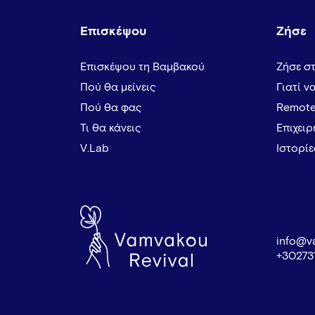
Επισκέψου
Ζήσε
Επισκέψου τη Βαμβακού
Ζήσε σ
Πού θα μείνεις
Γιατί ν
Πού θα φας
Remote
Τι θα κάνεις
Επιχει
V.Lab
Ιστορί
info@v
+30273