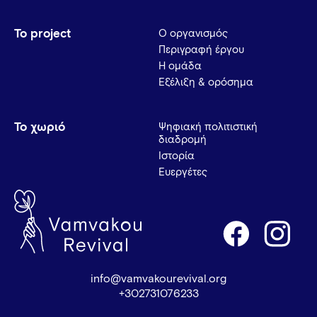
Το project
Ο οργανισμός
Περιγραφή έργου
Η ομάδα
Εξέλιξη & ορόσημα
Το χωριό
Ψηφιακή πολιτιστική
διαδρομή
Ιστορία
Ευεργέτες
info@vamvakourevival.org
+302731076233