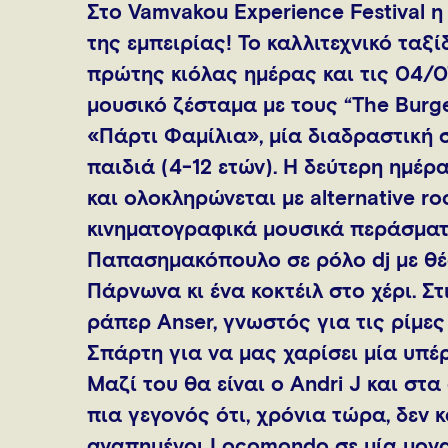
Στο Vamvakou Experience Festival η
της εμπειρίας! Το καλλιτεχνικό ταξί
πρώτης κιόλας ημέρας και τις 04/0
μουσικό ζέσταμα με τους “The Burg
«Πάρτι Φαμίλια», μία διαδραστική σ
παιδιά (4-12 ετών). Η δεύτερη ημέρ
και ολοκληρώνεται με alternative r
κινηματογραφικά μουσικά περάσμα
Παπασημακόπουλο σε ρόλο dj με θέ
Πάρνωνα κι ένα κοκτέιλ στο χέρι. 
ράπερ Anser, γνωστός για τις ρίμες
Σπάρτη για να μας χαρίσει μία υπέρ
Mαζί του θα είναι ο Andri J και στα 
πια γεγονός ότι, χρόνια τώρα, δεν κ
αγαπημένοι Locomondo σε μία μονα