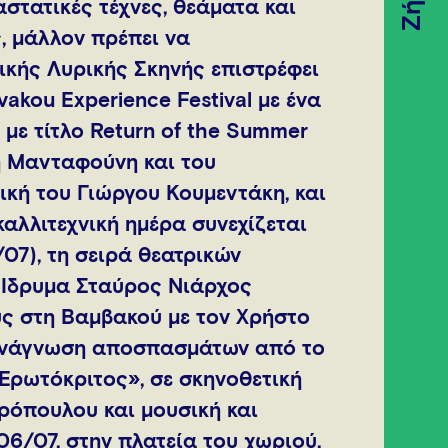
Ζήσε
στατικές τέχνες, θεάματα και
, μάλλον πρέπει να
ικής Λυρικής Σκηνής επιστρέφει
akou Experience Festival με ένα
με τίτλο Return of the Summer
η Μανταφούνη και του
κή του Γιώργου Κουμεντάκη, και
καλλιτεχνική ημέρα συνεχίζεται
07), τη σειρά θεατρικών
 Ίδρυμα Σταύρος Νιάρχος
ους στη Βαμβακού με τον Χρήστο
 ανάγνωση αποσπασμάτων από το
Ερωτόκριτος», σε σκηνοθετική
ρόπουλου και μουσική και
06/07, στην πλατεία του χωριού,