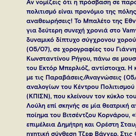
Αν νομίζεις ότι η πρόσβαση σε παρα
πολιτισμό είναι προνόμιο της πόλης
αναθεωρήσεις! Το Μπαλέτο της Εθν
για δεύτερη συνεχή χρονιά στο Vamv
δυναμικό δίπτυχο σύγχρονου χορού 
(05/07), σε χορογραφίες του Γιάνν
Κωνσταντίνου Ρήγου, πάνω σε μουσι
του Εκτόρ Μπερλιόζ, αντίστοιχα. Η 
με τις Παραβάσεις/Αναγνώσεις (05/
αναλογίων του Κέντρου Πολιτισμού
(ΚΠΙΣΝ), που κλείνουν τον κύκλο τ
Λούλη επί σκηνής σε μία θεατρική
ποίημα του Βιτσέντζου Κορνάρου, «
επιμέλεια Δημήτρη και Ορέστη Σταυ
ηχητική σύνθεση Τζεφ Βάγγερ. Στις 