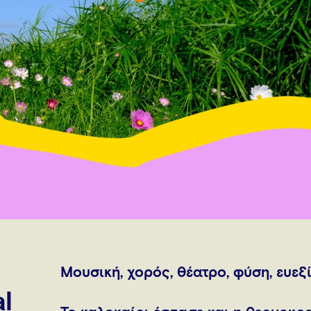
Mουσική, χορός, θέατρο, φύση, ευε
l