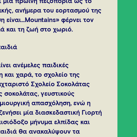
ι μία πρωινή πεζοπορία ως το
κής, ανήμερα του εορτασμού της
η είναι…Μountains» φέρνει τον
ά και τη ζωή στο χωριό.
παιδιά
ίνει ανέμελες παιδικές
 και χαρά, το σχολείο της
αχταριστό Σχολείο Σοκολάτας
ς σοκολάτας, γευστικούς
μιουργική απασχόληση, ενώ η
ξενήσει μία διασκεδαστική Γιορτή
ισιόδοξο μήνυμα ελπίδας και
παιδιά θα ανακαλύψουν τα