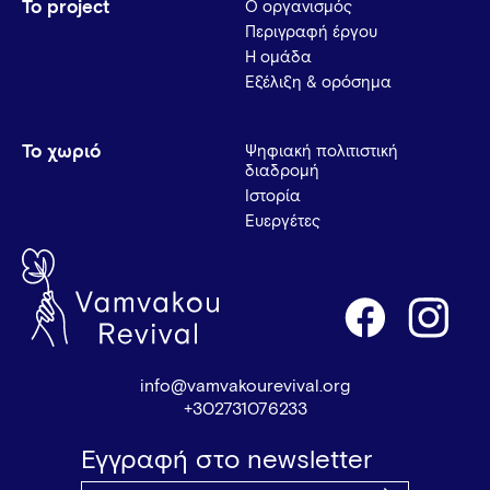
Το project
Ο οργανισμός
Περιγραφή έργου
Η ομάδα
Εξέλιξη & ορόσημα
Το χωριό
Ψηφιακή πολιτιστική
διαδρομή
Ιστορία
Ευεργέτες
info@vamvakourevival.org
+302731076233
Εγγραφή στο newsletter