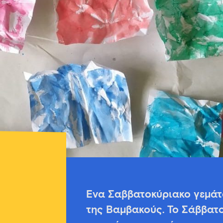
Ένα Σαββατοκύριακο γεμάτο
της Βαμβακούς. Το Σάββατο 