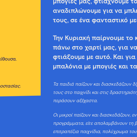
μπογιές μας, φτιάχνουμε το
αναδιπλώνουμε για να μπλ
τους, σε ένα φανταστικό με
Την Κυριακή παίρνουμε το 
πάνω στο χαρτί μας, για ν
φτιάξουμε με αυτό. Και για
αίθουσα.
μπαλόνια με μπογιές και τα
Τα παιδιά παίζουν και διασκεδάζουν δί
οστασίας.
τους στο παιχνίδι και στις δραστηριότ
περάσουν αξέχαστα.
Οι μικροί παίζουν και διασκεδάζουν, ε
προγράμματα, είτε απολαμβάνουν τη β
επιτραπέζια παιχνίδια, πολύχρωμα το