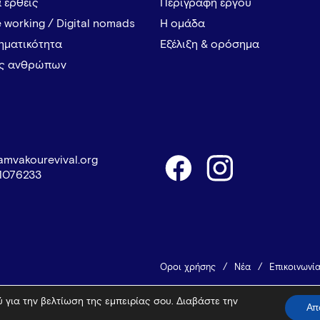
α έρθεις
Περιγραφή έργου
 working / Digital nomads
Η ομάδα
ρηματικότητα
Εξέλιξη & ορόσημα
ες ανθρώπων
amvakourevival.org
1076233
Όροι χρήσης
Νέα
Επικοινωνί
 για την βελτίωση της εμπειρίας σου. Διαβάστε την
© 2026 Vamvakou Revival
Design 
Απ