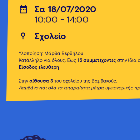
Σα 18/07/2020
10:00 - 14:00
Σχολείο
Υλοποίηση: Μάρθα Βερδήλου
Κατάλληλο για όλους. Έως
15 συμμετέχοντες
στην ίδια 
Είσοδος ελεύθερη
Στην
αίθουσα 3
του σχολείου της Βαμβακούς.
Λαμβάνονται όλα τα απαραίτητα μέτρα υγειονομικής πρ