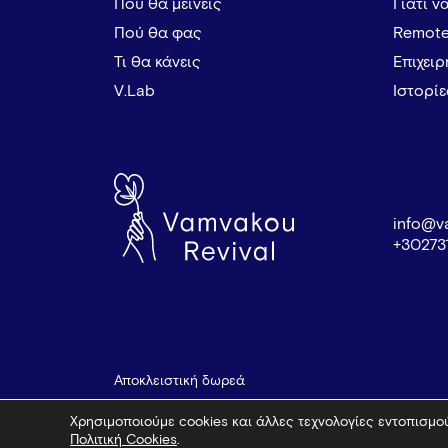
Πού θα μείνεις
Γιατί ν
Πού θα φας
Remote
Τι θα κάνεις
Επιχει
V.Lab
Ιστορί
info@v
+30273
Αποκλειστική δωρεά
Χρησιμοποιούμε cookies και άλλες τεχνολογίες εντοπισμού
Πολιτική Cookies
.