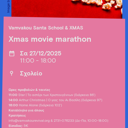
Vamvakou Santa School & XMAS
Xmas movie marathon
Σα 27/12/2025
11:00 - 18:00
Σχολείο
Ώρες προβολών & ταινίες
11:00
Star | Το αστέρι των Χριστουγέννων (διάρκεια 86’)
14:00
Arthur Christmas | O γιος του Αι Βασίλη (διάρκεια 97’)
16:00
Ηome Αlone (διάρκεια 102’)
Κατάλληλο για όλους
Κρατήσεις
info@vamvakourevival.org
& 2731-076233 (Δε-Πα, 10:00-18:00)
Είσοδος:
5€