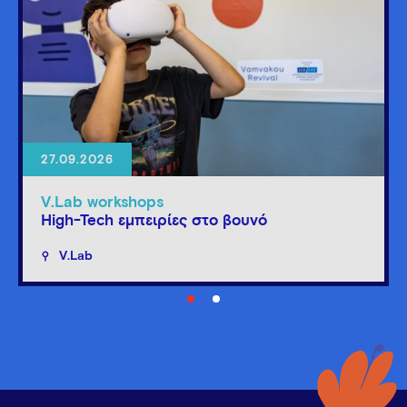
27.09.2026
V.Lab workshops
High-Tech εμπειρίες στο βουνό
V.Lab