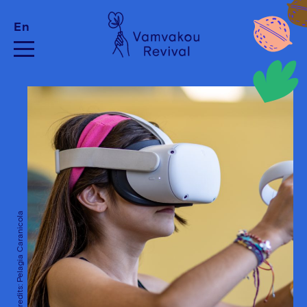
En
Photo Credits: Pelagia Caranicola