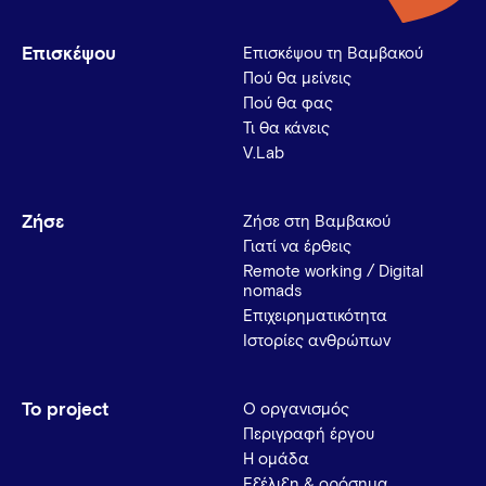
Επισκέψου
Επισκέψου τη Βαμβακού
Πού θα μείνεις
Πού θα φας
Τι θα κάνεις
V.Lab
Ζήσε
Ζήσε στη Βαμβακού
Γιατί να έρθεις
Remote working / Digital
nomads
Επιχειρηματικότητα
Ιστορίες ανθρώπων
Το project
Ο οργανισμός
Περιγραφή έργου
Η ομάδα
Εξέλιξη & ορόσημα