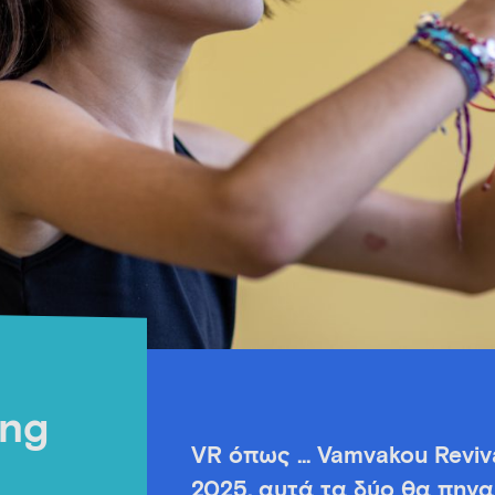
ing
VR όπως … Vamvakou Revival
2025, αυτά τα δύο θα πηγα