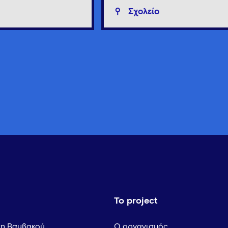
Σχολείο
Το project
τη Βαμβακού
Ο οργανισμός