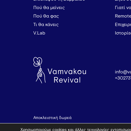
Πού θα μείνεις
Γιατί ν
Πού θα φας
Remote
Τι θα κάνεις
Επιχει
V.Lab
Ιστορί
info@v
+30273
Αποκλειστική δωρεά
Χρησιμοποιούμε cookies και άλλες τεχνολογίες εντοπισμού