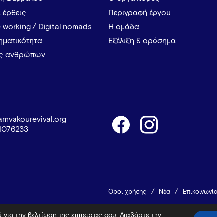
α έρθεις
Περιγραφή έργου
 working / Digital nomads
Η ομάδα
ρηματικότητα
Εξέλιξη & ορόσημα
ες ανθρώπων
amvakourevival.org
1076233
Όροι χρήσης
Νέα
Επικοινωνί
 για την βελτίωση της εμπειρίας σου. Διαβάστε την
© 2026 Vamvakou Revival
Design 