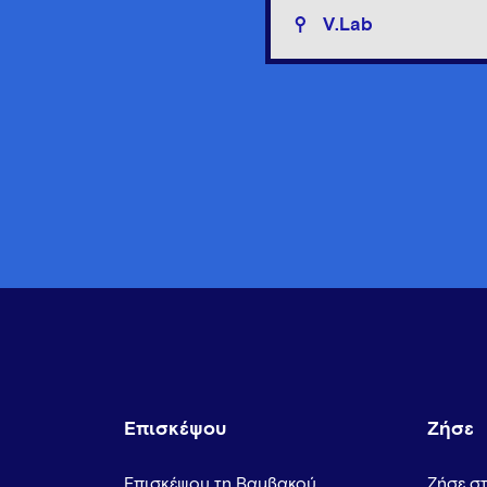
V.Lab
Επισκέψου
Ζήσε
Επισκέψου τη Βαμβακού
Ζήσε σ