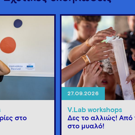
27.09.2026
s
V.Lab workshops
ρίες στο
Δες το αλλιώς! Από 
στο μυαλό!