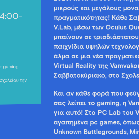
μικρούς και μεγάλους μοναδ
14:00-
πραγματικότητας! Κάθε Σαβ
V.Lab, μέσω των Oculus Que
μπαίνουν σε τρισδιάστατο
παιχνίδια υψηλών τεχνολο
άλμα σε μια νέα πραγματικ
Virtual Reality της Vamvako
για gaming
Σαββατοκύριακο, στο Σχολε
σχολείου την
Και αν κάθε φορά που φεύγ
σας λείπει το gaming, η Va
για αυτό! Στο PC Lab του V
αγαπημένα pc games, όπως 
Unknown Battlegrounds, Min