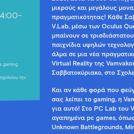
μικρούς και μεγάλους μοναδ
14:00-
πραγματικότητας! Κάθε Σαβ
V.Lab, μέσω των Oculus Que
μπαίνουν σε τρισδιάστατο
παιχνίδια υψηλών τεχνολο
άλμα σε μια νέα πραγματικ
Virtual Reality της Vamvako
για gaming
Σαββατοκύριακο, στο Σχολε
σχολείου την
Και αν κάθε φορά που φεύγ
σας λείπει το gaming, η Va
για αυτό! Στο PC Lab του V
αγαπημένα pc games, όπως 
Unknown Battlegrounds, Min