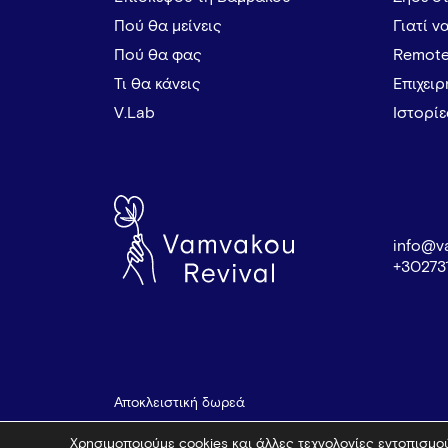
Πού θα μείνεις
Γιατί ν
Πού θα φας
Remote
Τι θα κάνεις
Επιχει
V.Lab
Ιστορί
info@v
+30273
Αποκλειστική δωρεά
Χρησιμοποιούμε cookies και άλλες τεχνολογίες εντοπισμού