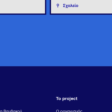
Σχολείο
Το project
τη Βαμβακού
Ο οργανισμός