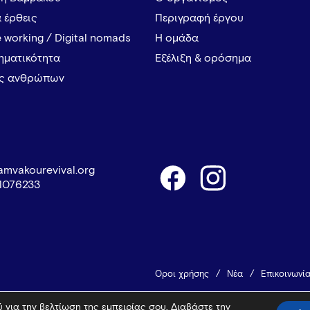
α έρθεις
Περιγραφή έργου
 working / Digital nomads
Η ομάδα
ρηματικότητα
Εξέλιξη & ορόσημα
ες ανθρώπων
amvakourevival.org
1076233
Όροι χρήσης
Νέα
Επικοινωνί
 για την βελτίωση της εμπειρίας σου. Διαβάστε την
© 2026 Vamvakou Revival
Design 