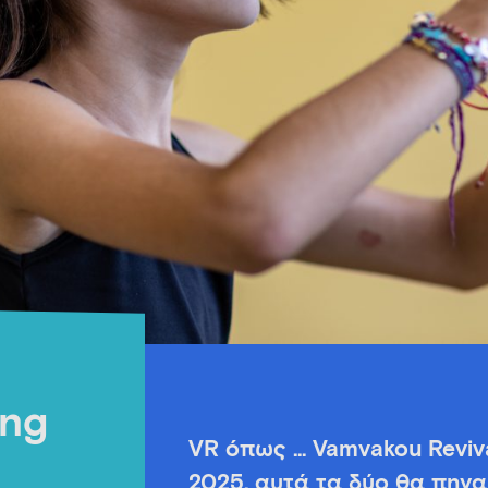
ing
VR όπως … Vamvakou Revival
2025, αυτά τα δύο θα πηγα