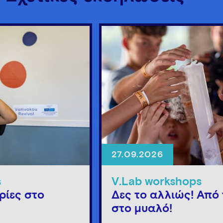
27.09.2026
s
V.Lab workshops
ρίες στο
Δες το αλλιώς! Από 
στο μυαλό!