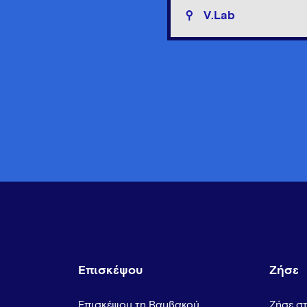
V.Lab
Επισκέψου
Ζήσε
Επισκέψου τη Βαμβακού
Ζήσε σ