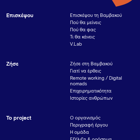
Επισκέψου
Επισκέψου τη Βαμβακού
Πού θα μείνεις
Πού θα φας
Τι θα κάνεις
V.Lab
Ζήσε
Ζήσε στη Βαμβακού
Γιατί να έρθεις
Remote working / Digital
nomads
Επιχειρηματικότητα
Ιστορίες ανθρώπων
Το project
Ο οργανισμός
Περιγραφή έργου
Η ομάδα
Εξέλιξη & ορόσημα