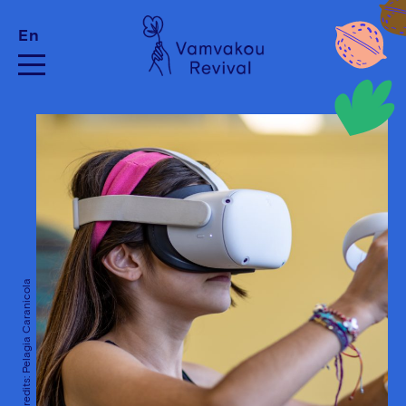
En
Photo Credits: Pelagia Caranicola