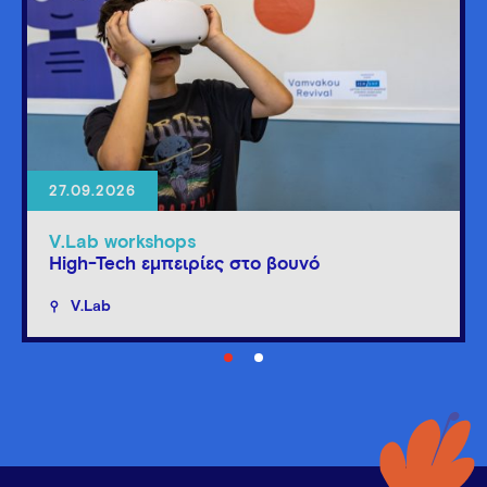
27.09.2026
V.Lab workshops
High-Tech εμπειρίες στο βουνό
V.Lab