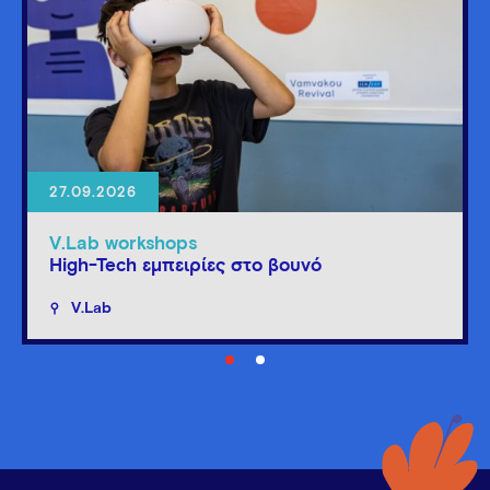
27.09.2026
V.Lab workshops
High-Tech εμπειρίες στο βουνό
V.Lab