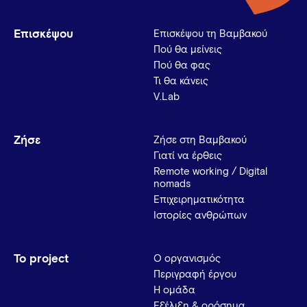
Επισκέψου
Επισκέψου τη Βαμβακού
Πού θα μείνεις
Πού θα φας
Τι θα κάνεις
V.Lab
Ζήσε
Ζήσε στη Βαμβακού
Γιατί να έρθεις
Remote working / Digital
nomads
Επιχειρηματικότητα
Ιστορίες ανθρώπων
Το project
Ο οργανισμός
Περιγραφή έργου
Η ομάδα
Εξέλιξη & ορόσημα