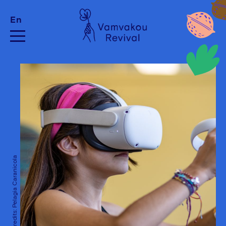
En
Photo Credits: Pelagia Caranicola