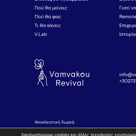
Πού θα μείνεις
Γιατί ν
Πού θα φας
Remote
Τι θα κάνεις
Επιχει
V.Lab
Ιστορί
info@v
+30273
Αποκλειστική δωρεά
Χρησιμοποιούμε cookies και άλλες τεχνολογίες εντοπισμού