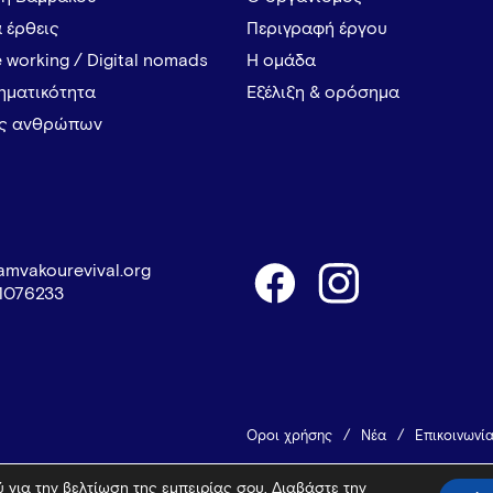
α έρθεις
Περιγραφή έργου
 working / Digital nomads
Η ομάδα
ρηματικότητα
Εξέλιξη & ορόσημα
ες ανθρώπων
amvakourevival.org
1076233
Όροι χρήσης
Νέα
Επικοινωνί
 για την βελτίωση της εμπειρίας σου. Διαβάστε την
© 2026 Vamvakou Revival
Design 