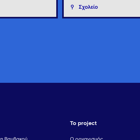
Σχολείο
Το project
τη Βαμβακού
Ο οργανισμός