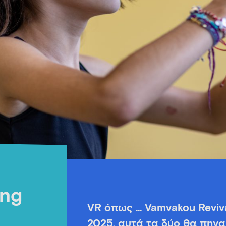
ing
VR όπως … Vamvakou Revival
2025, αυτά τα δύο θα πηγα