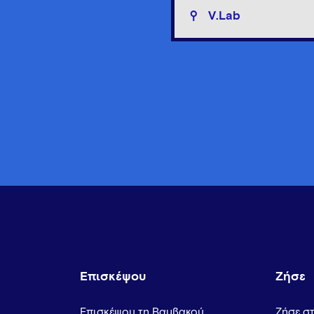
V.Lab
Επισκέψου
Ζήσε
Επισκέψου τη Βαμβακού
Ζήσε σ