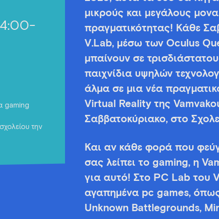
μικρούς και μεγάλους μοναδ
14:00-
πραγματικότητας! Κάθε Σαβ
V.Lab, μέσω των Oculus Que
μπαίνουν σε τρισδιάστατο
παιχνίδια υψηλών τεχνολο
άλμα σε μια νέα πραγματικ
Virtual Reality της Vamvako
για gaming
Σαββατοκύριακο, στο Σχολε
σχολείου την
Και αν κάθε φορά που φεύγ
σας λείπει το gaming, η Va
για αυτό! Στο PC Lab του V
αγαπημένα pc games, όπως 
Unknown Battlegrounds, Min