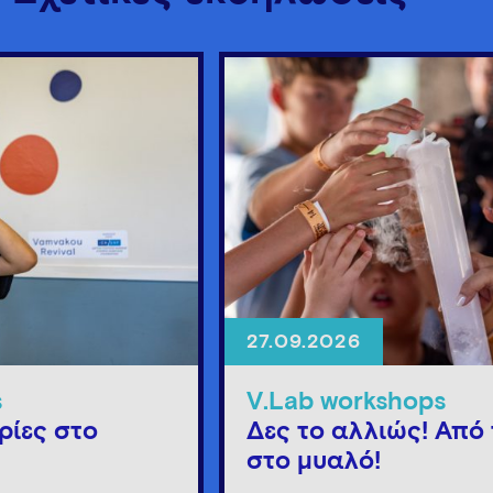
27.09.2026
s
V.Lab workshops
ρίες στο
Δες το αλλιώς! Από 
στο μυαλό!