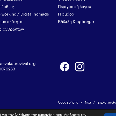
α έρθεις
Περιγραφή έργου
 working / Digital nomads
Η ομάδα
ρηματικότητα
Εξέλιξη & ορόσημα
ες ανθρώπων
amvakourevival.org
1076233
Όροι χρήσης
Νέα
Επικοινωνί
 για την βελτίωση της εμπειρίας σου. Διαβάστε την
© 2026 Vamvakou Revival
Design 