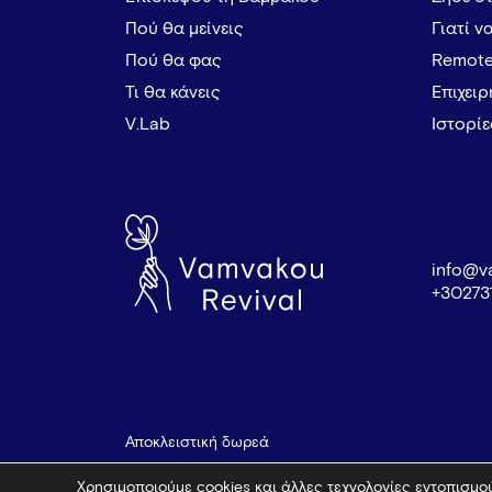
Πού θα μείνεις
Γιατί ν
Πού θα φας
Remote
Τι θα κάνεις
Επιχει
V.Lab
Ιστορί
info@v
+30273
Αποκλειστική δωρεά
Χρησιμοποιούμε cookies και άλλες τεχνολογίες εντοπισμού