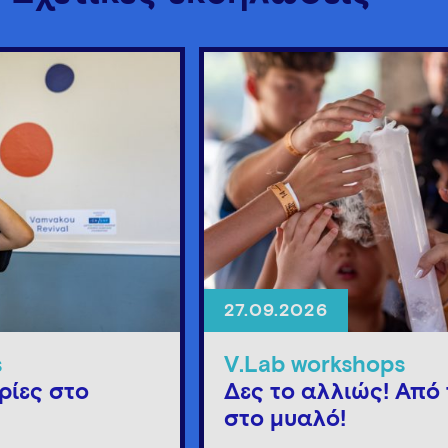
27.09.2026
s
V.Lab workshops
ρίες στο
Δες το αλλιώς! Από 
στο μυαλό!