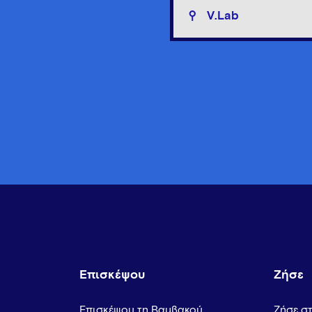
V.Lab
Επισκέψου
Ζήσε
Επισκέψου τη Βαμβακού
Ζήσε σ