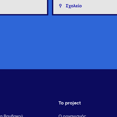
Σχολείο
Το project
τη Βαμβακού
Ο οργανισμός