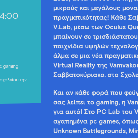
μικρούς και μεγάλους μοναδ
14:00-
πραγματικότητας! Κάθε Σαβ
V.Lab, μέσω των Oculus Que
μπαίνουν σε τρισδιάστατο
παιχνίδια υψηλών τεχνολο
άλμα σε μια νέα πραγματικ
Virtual Reality της Vamvako
για gaming
Σαββατοκύριακο, στο Σχολε
σχολείου την
Και αν κάθε φορά που φεύγ
σας λείπει το gaming, η Va
για αυτό! Στο PC Lab του V
αγαπημένα pc games, όπως 
Unknown Battlegrounds, Min