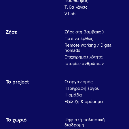
Πού θα φας
Τι θα κάνεις
V.Lab
Ζήσε
Ζήσε στη Βαμβακού
Γιατί να έρθεις
Remote working / Digital
nomads
Επιχειρηματικότητα
Ιστορίες ανθρώπων
Το project
Ο οργανισμός
Περιγραφή έργου
Η ομάδα
Εξέλιξη & ορόσημα
Το χωριό
Ψηφιακή πολιτιστική
διαδρομή