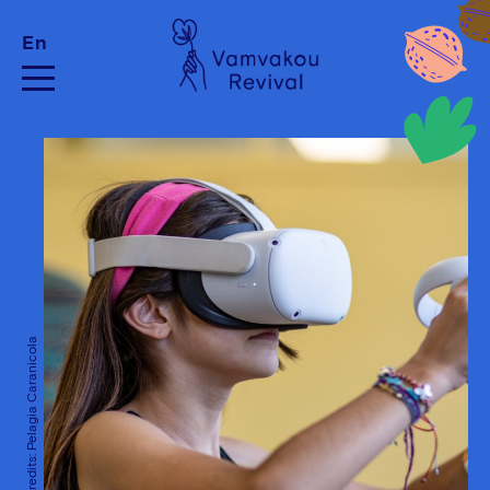
En
Photo Credits: Pelagia Caranicola