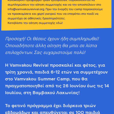
καλοκαιρινό πρόγραμμα τριών εβδομάδων, παρακαλούνται να
συμπληρώσουν την αίτηση συμμετοχής και να την αποστείλουν στο
info@vamvakourevival.org. Πριν την έναρξη του camp παρακαλούμε
να προσκομίσετε και χαρτί γιατρού που να επιτρέπει στο παιδί να
συμμετέχει σε αθλητικές δραστηριότητες.
Κατεβάστε την αίτηση συμμετοχής εδώ!
Προσοχή! Οι θέσεις έχουν ήδη συμπληρωθεί!
Οποιαδήποτε άλλη αίτηση θα μπει σε λίστα
επιλαχόντων. Σας ευχαριστούμε πολύ!
Η Vamvakou Revival προσκαλεί και φέτος, για
τρίτη χρονιά, παιδιά 6-12 ετών να συμμετέχουν
στο Vamvakou Summer Camp, που θα
πραγματοποιηθεί από τις 26 Ιουνίου έως τις 14
Ιουλίου, στη Βαμβακού Λακωνίας!
Το φετινό πρόγραμμα έχει διάρκεια τριών
εβδομάδων και απευθύνεται σε 100 παιδιά