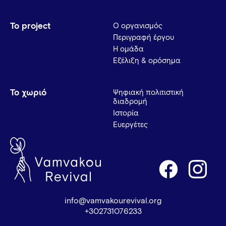
Το project
Ο οργανισμός
Περιγραφή έργου
Η ομάδα
Εξέλιξη & ορόσημα
Το χωριό
Ψηφιακή πολιτιστική
διαδρομή
Ιστορία
Ευεργέτες
info@vamvakourevival.org
+302731076233