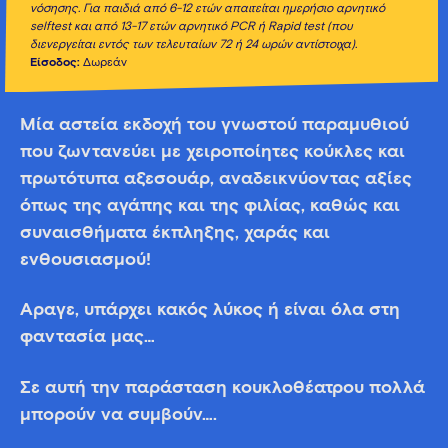
νόσησης. Για παιδιά από 6-12 ετών απαιτείται ημερήσιο αρνητικό
selftest
και από 13-17 ετών αρνητικό PCR
ή Rapid
test
(που
διενεργείται εντός των τελευταίων 72 ή 24 ωρών αντίστοιχα).
Είσοδος:
Δωρεάν
Μία αστεία εκδοχή του γνωστού παραμυθιού
που ζωντανεύει με χειροποίητες κούκλες και
πρωτότυπα αξεσουάρ, αναδεικνύοντας αξίες
όπως της αγάπης και της φιλίας, καθώς και
συναισθήματα έκπληξης, χαράς και
ενθουσιασμού!
Άραγε, υπάρχει κακός λύκος ή είναι όλα στη
φαντασία μας…
Σε αυτή την παράσταση κουκλοθέατρου πολλά
μπορούν να συμβούν….