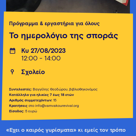
Πρόγραμμα & εργαστήρια για όλους
Το ημερολόγιο της σποράς
Κυ 27/08/2023
12:00 - 14:00
Σχολείο
Συντελεστές:
Βαγγέλης Θεοδώρου, βιβλιοθηκονόμος
Κατάλληλο για ηλικίες 7 έως 18 ετών
Αριθμός συμμετεχόντων:
15
Κρατήσεις
στο info@vamvakourevival.org
Είσοδος
:
5 ευρώ
«Έχει ο καιρός γυρίσματα» κι εμείς τον τρόπο