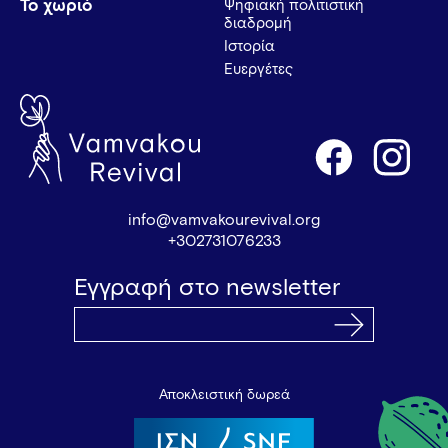
Το χωριό
Ψηφιακή πολιτιστική
διαδρομή
Ιστορία
Ευεργέτες
info@vamvakourevival.org
+302731076233
Εγγραφή στο newsletter
Αποκλειστική δωρεά