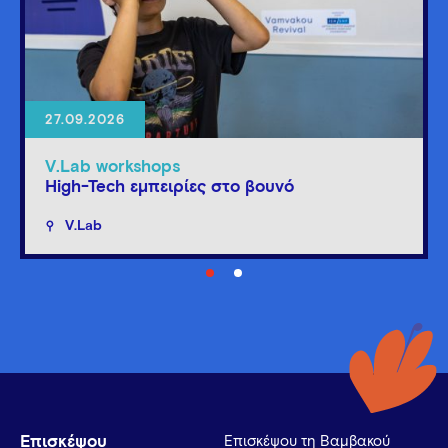
27.09.2026
V.Lab workshops
High-Tech εμπειρίες στο βουνό
V.Lab
Επισκέψου
Επισκέψου τη Βαμβακού