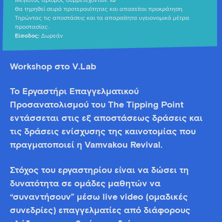
Μέγιστος αριθμός συμμετεχόντων:
15
Θα τηρηθεί σειρά προτεραιότητας και απαιτείται προκράτηση.
Τηρώντας τις αποστάσεις και τα απαραίτητα υγειονομικά μέτρα
προστασίας.
Είσοδος:
Δωρεάν
Workshop στο V.Lab
Το Εργαστήρι Επαγγελματικού
Προσανατολισμού του Τhe Tipping Point
εντάσσεται στις εξ αποστάσεως δράσεις και
τις δράσεις ενίσχυσης της καινοτομίας που
πραγματοποιεί η Vamvakou Revival.
Στόχος του εργαστηρίου είναι να δώσει τη
δυνατότητα σε ομάδες μαθητών να
“συναντήσουν” μέσω live video (ομαδικές
συνεδρίες) επαγγελματίες από διάφορους