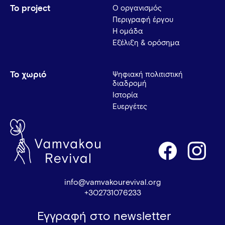
Το project
Ο οργανισμός
Περιγραφή έργου
Η ομάδα
Εξέλιξη & ορόσημα
Το χωριό
Ψηφιακή πολιτιστική
διαδρομή
Ιστορία
Ευεργέτες
info@vamvakourevival.org
+302731076233
Εγγραφή στο newsletter