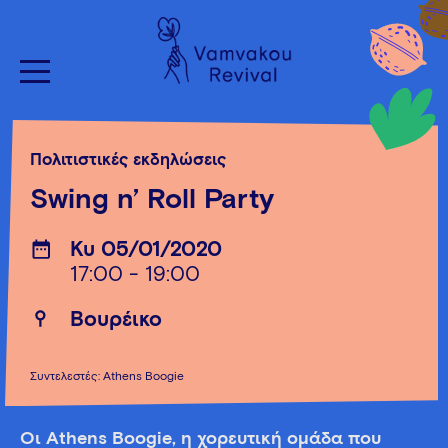
Πολιτιστικές εκδηλώσεις
Swing n’ Roll Party
Κυ 05/01/2020
17:00 - 19:00
Βουρέικο
Συντελεστές: Athens Boogie
Οι Athens Boogie, η χορευτική ομάδα που