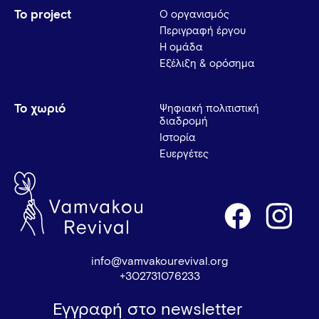
Το project
Ο οργανισμός
Περιγραφή έργου
Η ομάδα
Εξέλιξη & ορόσημα
Το χωριό
Ψηφιακή πολιτιστική
διαδρομή
Ιστορία
Ευεργέτες
info@vamvakourevival.org
+302731076233
Εγγραφή στο newsletter