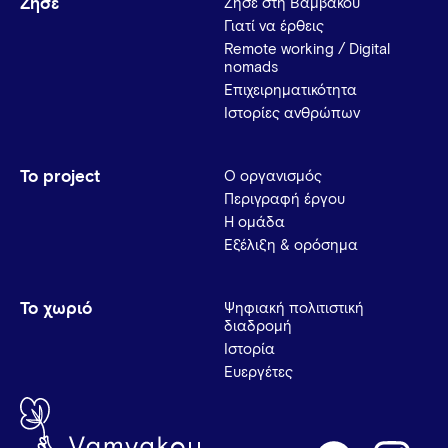
Ζήσε
Ζήσε στη Βαμβακού
Γιατί να έρθεις
Remote working / Digital
nomads
Επιχειρηματικότητα
Ιστορίες ανθρώπων
Το project
Ο οργανισμός
Περιγραφή έργου
Η ομάδα
Εξέλιξη & ορόσημα
Το χωριό
Ψηφιακή πολιτιστική
διαδρομή
Ιστορία
Ευεργέτες