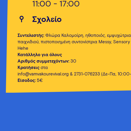
11:00 - 17:00
Σχολείο
Συντελεστής:
Φλώρα Καλομοίρη, ηθοποιός, εμψυχώτρια
παιχνιδιού, πιστοποιημένη συντονίστρια Messy, Sensory 
Hehe
Κατάλληλο για όλους
Αριθμός συμμετεχόντων:
30
Κρατήσεις
στα
info@vamvakourevival.org
& 2731-076233 (Δε-Πα, 10:00
Είσοδος:
5€