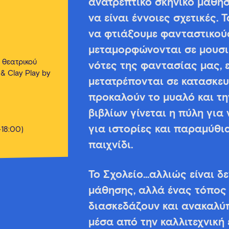
ανατρεπτικό σκηνικό μάθηση
να είναι έννοιες σχετικές.
να φτιάξουμε φανταστικούς
μεταμορφώνονται σε μουσι
 θεατρικού
νότες της φαντασίας μας, 
& Clay Play by
μετατρέπονται σε κατασκευ
προκαλούν το μυαλό και τη
βιβλίων γίνεται η πύλη για
για ιστορίες και παραμύθι
-18:00)
παιχνίδι.
Το Σχολείο…αλλιώς είναι δ
μάθησης, αλλά ένας τόπος 
διασκεδάζουν και ανακαλύπ
μέσα από την καλλιτεχνική 