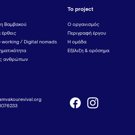
Το project
τη Βαμβακού
Ο οργανισμός
α έρθεις
Περιγραφή έργου
 working / Digital nomads
Η ομάδα
ρηματικότητα
Εξέλιξη & ορόσημα
ες ανθρώπων
amvakourevival.org
1076233