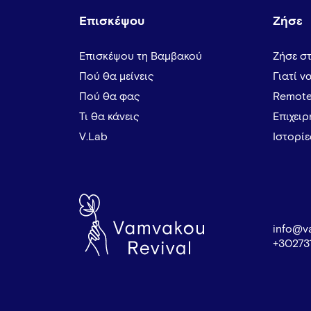
Επισκέψου
Ζήσε
Επισκέψου τη Βαμβακού
Ζήσε σ
Πού θα μείνεις
Γιατί ν
Πού θα φας
Remote
Τι θα κάνεις
Επιχει
V.Lab
Ιστορί
info@v
+30273