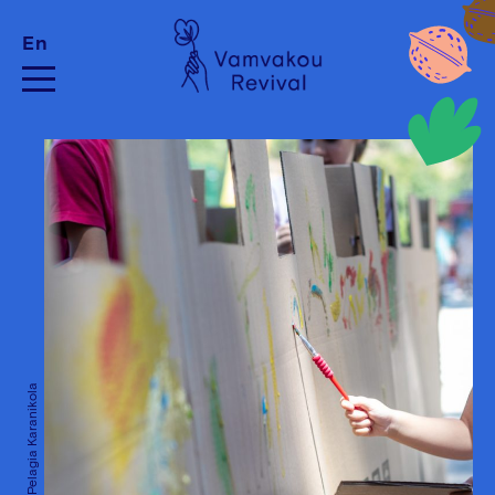
En
Credits: Pelagia Karanikola