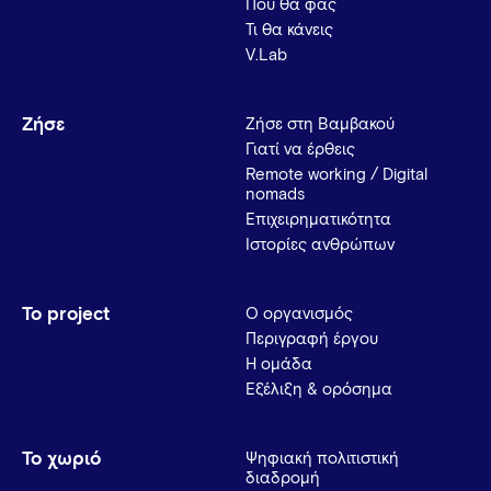
Πού θα φας
Τι θα κάνεις
V.Lab
Ζήσε
Ζήσε στη Βαμβακού
Γιατί να έρθεις
Remote working / Digital
nomads
Επιχειρηματικότητα
Ιστορίες ανθρώπων
Το project
Ο οργανισμός
Περιγραφή έργου
Η ομάδα
Εξέλιξη & ορόσημα
Το χωριό
Ψηφιακή πολιτιστική
διαδρομή