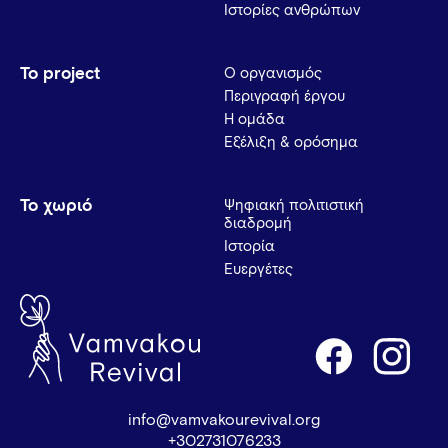
Ιστορίες ανθρώπων
Το project
Ο οργανισμός
Περιγραφή έργου
Η ομάδα
Εξέλιξη & ορόσημα
Το χωριό
Ψηφιακή πολιτιστική
διαδρομή
Ιστορία
Ευεργέτες
info@vamvakourevival.org
+302731076233