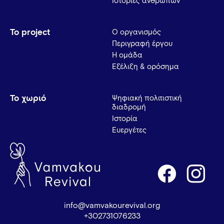
Ιστορίες ανθρώπων
Το project
Ο οργανισμός
Περιγραφή έργου
Η ομάδα
Εξέλιξη & ορόσημα
Το χωριό
Ψηφιακή πολιτιστική
διαδρομή
Ιστορία
Ευεργέτες
info@vamvakourevival.org
+302731076233