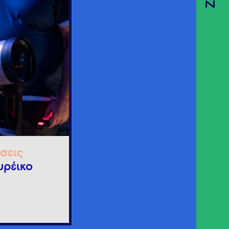
σεις
υρέικο