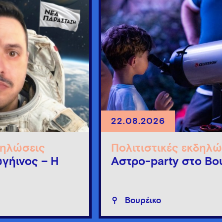
22.08.2026
δηλώσεις
Πολιτιστικές εκδηλώ
γήινος – Η
Άστρο-party στο Βο
Βουρέικο