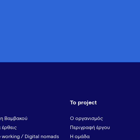
Το project
τη Βαμβακού
Ο οργανισμός
α έρθεις
Περιγραφή έργου
 working / Digital nomads
Η ομάδα