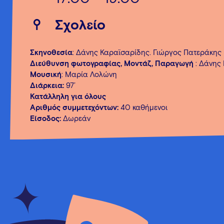
Σχολείο
Σκηνοθεσία
: Δάνης Καραϊσαρίδης. Γιώργος Πατεράκης
Διεύθυνση φωτογραφίας, Μοντάζ, Παραγωγή
: Δάνης
Μουσική
: Μαρία Λολώνη
Διάρκεια:
97’
Κατάλληλη για όλους
Αριθμός συμμετεχόντων:
40 καθήμενοι
Είσοδος:
Δωρεάν