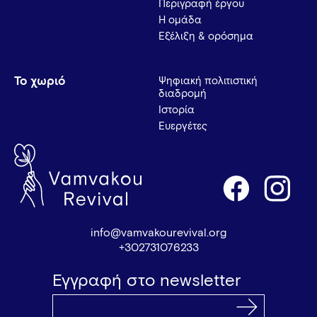
Περιγραφή έργου
Η ομάδα
Εξέλιξη & ορόσημα
Το χωριό
Ψηφιακή πολιτιστική
διαδρομή
Ιστορία
Ευεργέτες
info@vamvakourevival.org
+302731076233
Εγγραφή στο newsletter