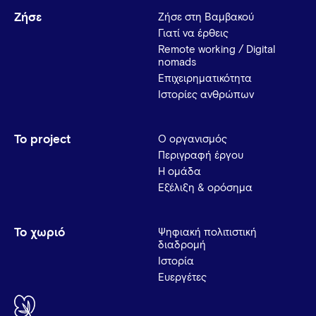
Ζήσε
Ζήσε στη Βαμβακού
Γιατί να έρθεις
Remote working / Digital
nomads
Επιχειρηματικότητα
Ιστορίες ανθρώπων
Το project
Ο οργανισμός
Περιγραφή έργου
Η ομάδα
Εξέλιξη & ορόσημα
Το χωριό
Ψηφιακή πολιτιστική
διαδρομή
Ιστορία
Ευεργέτες