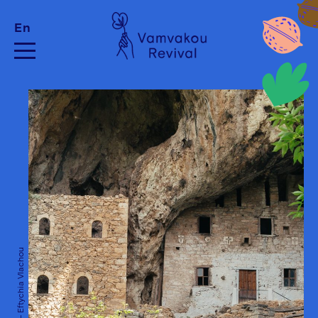
En
SNFCC - Eftychia Vlachou