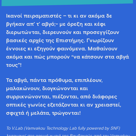
Ικανοί πειραματιστές – τι κι αν ακόμα δε
βγήκαν απ’ τ’ αβγό;- με όρεξη και κέφι
διερωτώνται, διερευνούν και προσεγγίζουν
βασικές αρχές της Επιστήμης. Γνωρίζουν
έννοιες κι εξηγούν φαινόμενα. Μαθαίνουν
ακόμα και πώς μπορούν “να κάτσουν στα αβγά
τους”!
Τα αβγά, πάντα πρόθυμα, επιπλέουν,
μαλακώνουν, διογκώνονται και
συρρικνώνονται, πιέζονται, από διάφορες
οπτικές γωνίες εξετάζονται κι αν χρειαστεί,
σφιχτά ή μελάτα, τρώγονται!
Το V.Lab (Vamvakou Technology Lab fully powered by SNF)
λειτουργεί στο ορεινό χωριό της Βαμβακούς από την Vamvakou