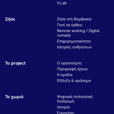
V.Lab
Ζήσε
Ζήσε στη Βαμβακού
Γιατί να έρθεις
Remote working / Digital
nomads
Επιχειρηματικότητα
Ιστορίες ανθρώπων
Το project
Ο οργανισμός
Περιγραφή έργου
Η ομάδα
Εξέλιξη & ορόσημα
Το χωριό
Ψηφιακή πολιτιστική
διαδρομή
Ιστορία
Ευεργέτες